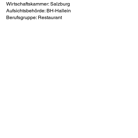
Wirtschaftskammer: Salzburg
Aufsichtsbehörde: BH-Hallein
Berufsgruppe: Restaurant
Konoba Pinna Nobilis
Kornsteinplatz 2
5400 Hallein
Österreich
Kontakt
Tel.:
+43 660 5560306
E-Mail.:
konoba.pinnanobilis@gmail.com
Datenschutz
Impressum
created by kitsune.design
- merlin wünsche